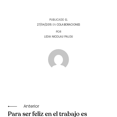
PUBLICADO EL
27/04/2015
EN
COLABORACIONES
POR
LIDIA NICOLAU PALOU
Tags:
Equipos
,
Navegación
Personas
,
Redes
de
de
Anterior
entradas
apoyo
Para ser feliz en el trabajo es