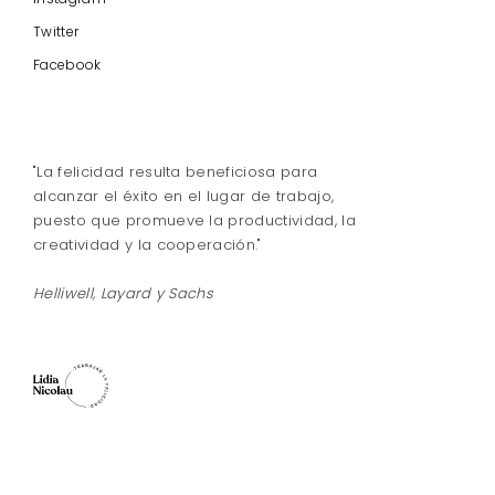
Twitter
Facebook
"La felicidad resulta beneficiosa para
alcanzar el éxito en el lugar de trabajo,
puesto que promueve la productividad, la
creatividad y la cooperación."
Helliwell, Layard y Sachs
Trabajar la felicidad
Blog personal de Lidia Nicolau
Trabajar la felicidad