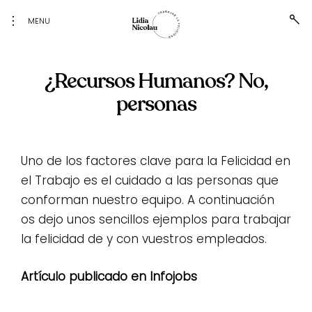
toggle
ope
MENU
sea
open/close
for
sidebar
Trabajar
Blog
personal
la
de Lidia
Nicolau
¿Recursos Humanos? No,
Skip
felicidad
to
personas
content
Uno de los factores clave para la Felicidad en
el Trabajo es el cuidado a las personas que
conforman nuestro equipo. A continuación
os dejo unos sencillos ejemplos para trabajar
la felicidad de y con vuestros empleados.
Artículo publicado en Infojobs