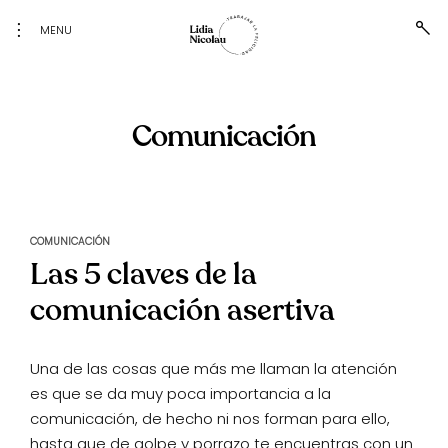
Skip
toggle
ope
MENU
to
sea
open/close
for
content
sidebar
Trabajar
Blog
personal
la
de Lidia
Nicolau
felicidad
Comunicación
COMUNICACIÓN
Las 5 claves de la
comunicación asertiva
Una de las cosas que más me llaman la atención
es que se da muy poca importancia a la
comunicación, de hecho ni nos forman para ello,
hasta que de golpe y porrazo te encuentras con un