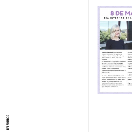
empoderamiento
,
empresa
,
igualdad
,
mujer
,
rrhh
SOBRE MI