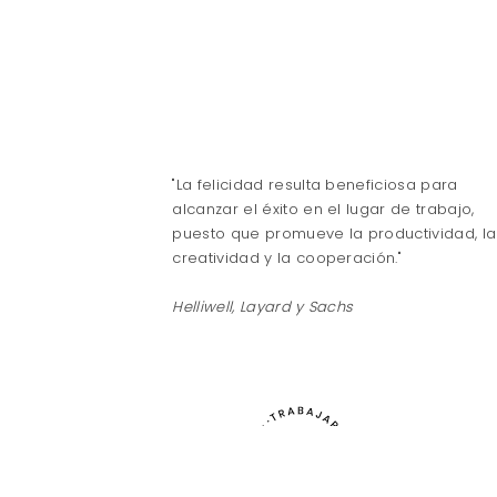
"La felicidad resulta beneficiosa para
alcanzar el éxito en el lugar de trabajo,
puesto que promueve la productividad, la
creatividad y la cooperación."
Helliwell, Layard y Sachs
Trabajar la
Blog personal d