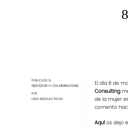
Skip
8
to
content
PUBLICADO EL
El día 8 de ma
08/03/2018
EN
COLABORACIONES
Consulting
me 
POR
de la mujer e
LIDIA NICOLAU PALOU
comento hace
Tags:
Aquí
os dejo e
colaboraciones
,