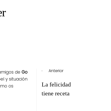
er
Navegación
Anterior
de
 amigos de
Go
l y situación
La felicidad
entradas
como os
tiene receta