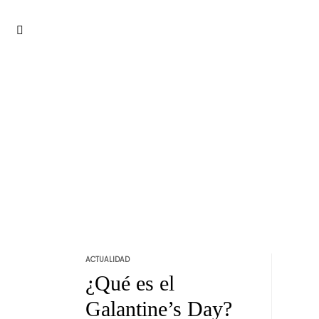
Skip
to
toggle
open/close
content
sidebar
ACTUALIDAD
¿Qué es el
Galantine’s Day?