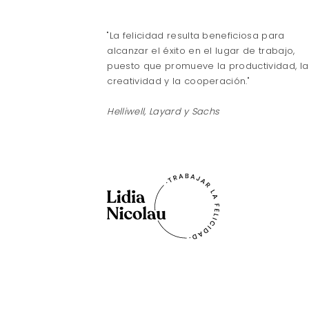
"La felicidad resulta beneficiosa para
alcanzar el éxito en el lugar de trabajo,
puesto que promueve la productividad, la
creatividad y la cooperación."
Helliwell, Layard y Sachs
Trabajar la
Blog personal d