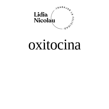
Trabajar
Blog
personal
de Lidia
la
Nicolau
felicidad
oxitocina